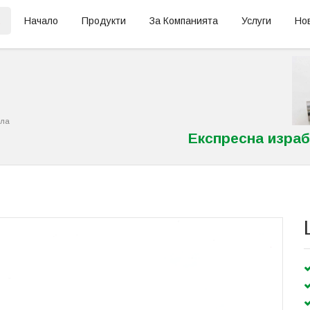
А
Начало
Продукти
За Компанията
Услуги
Но
дла
Експресна израб