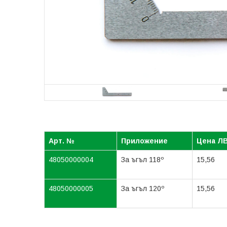
Арт. №
Приложение
Цена ЛВ
48050000004
За ъгъл 118º
15,56
48050000005
За ъгъл 120º
15,56