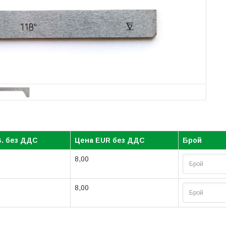
. без ДДС
Цена EUR без ДДС
Брой
8,00
8,00