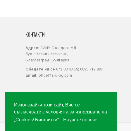
КОНТАКТИ
Адрес:
ЗИИУ Стандарт АД
бул. "Васил Левски" 38,
Благоевград, България
Обадете ни се
073 88 43 19; 0895 712 807
Email:
office@ziiu-bg.com
Използвайки този сайт, Вие се
съгласявате с условията за използване на
„Cookies/ Бисквитки“ .
Научете повече