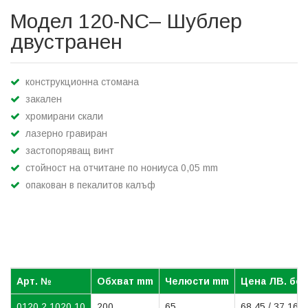
Модел 120-NC– Шублер
двустранен
конструкционна стомана
закален
хромирани скали
лазерно гравиран
застопоряващ винт
стойност на отчитане по нониуса 0,05 mm
опакован в пекалитов калъф
Арт. №
Обхват mm
Челюсти mm
Цена ЛВ. бе
0120 2 1020 10
200
65
68,45 / 37,16