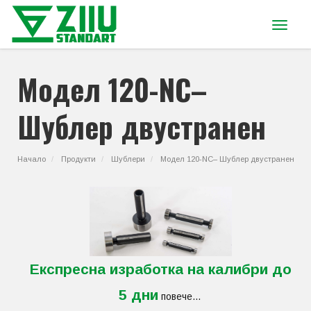
Toggle
navigat
Модел 120-NC–
Шублер двустранен
Начало
Продукти
Шублери
Модел 120-NC– Шублер двустранен
Експресна изработка на калибри до
5 дни
повече...