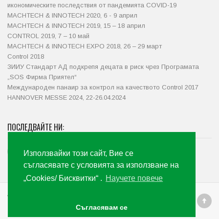
икономическите последствия от пандемията COVID-19
MACHTECH & INNOTECH 2020, 6 - 9 април
MACHTECH & INNOTECH 2019, 15 – 18 април
CONTROL 2019, 7 – 10 май
MACHTECH & INNOTECH EXPO 2018, 26 – 29 март
Control 2018
ЗИИУ Стандарт АД подкрепя децата в риск чрез Програмата
„SOS Фирма Приятел“
Международен панаир за контрол на качеството Control 2017
HANNOVER MESSE 2024, 22-26.04.2024
ПОСЛЕДВАЙТЕ НИ:
Използвайки този сайт, Вие се
съгласявате с условията за използване на
„Cookies/ Бисквитки“ .
Научете повече
Web development by Code+Marketing
Съгласявам се